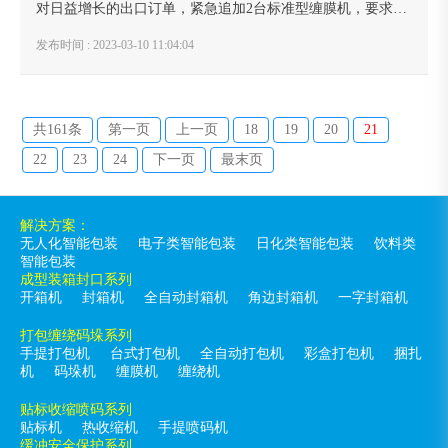
对日益增长的出口订单，紧急追加2台标准型缠膜机，要求在
下单后7日内交货到台山工厂。春节刚过，深圳疫情再起。公
发布时间 : 2023-03-10 11:04:04
司员工克服多重困难，急客户所急，加班加点...
共161条
第一页
上一页
18
19
20
21
22
23
24
下一页
最末页
解决方案：
无人化智能包装
电子类智能包装
日化类智能包装
饮料类
智能包装
成型装箱封口系列
开箱机
封箱机
全自动封箱机
角边封箱机
一字封箱机
打包缠绕码垛系列
手提打包机
台式打包机
全自动打包机
彩盒打包机
捆扎
机
码垛机
缠膜机
缠绕机
贴标收缩喷码系列
贴标机
热收缩机
手提喷码机
缓冲安全保护系列