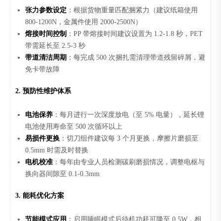
张力参数设定
：根据货物重量匹配捆紧力（建议纸箱使用
800-1200N，金属件使用 2000-2500N）
熔接时间控制
：PP 带熔接时间建议设置为 1.2-1.8 秒，PET
带需延长至 2.5-3 秒
带道清洁周期
：每完成 500 次捆扎需清理带道残留碎屑，避
免卡带故障
2. 预防性维护体系
电池保养
：每月进行一次深度放电（至 5% 电量），延长锂
电池使用寿命至 500 次循环以上
易损件更换
：切刀组件建议每 3 个月更换，摩擦片磨损至
0.5mm 时需及时替换
电机校准
：每年由专业人员检测碳刷磨损情况，调整电枢与
换向器间隙至 0.1-0.3mm
3. 能耗优化方案
节能模式应用
：启用睡眠模式后待机功耗可降至 0.5W，相