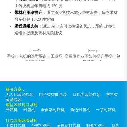
比传统机型年省电约 150 度
带材利用率提升
：通过预拉紧技术减少带材浪费，每卷带材
可多打包 15-20 件货物
远程运维支持
：通过 APP 实时监控设备状态，系统自动推
送维护提醒及耗材采购建议
上一个
下一个
手提打包机的选型要点与工业场
高强度作业下如何提升手提打包
景应用指南
机可靠性？
解决方案：
无人化智能包装
电子类智能包装
日化类智能包装
饮料类
智能包装
成型装箱封口系列
开箱机
封箱机
全自动封箱机
角边封箱机
一字封箱机
打包缠绕码垛系列
手提打包机
台式打包机
全自动打包机
彩盒打包机
捆扎