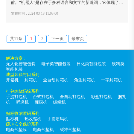
前。“机器人”是存在于多种语言和文字的新造词，它体现了人
类长期以来的一种愿望，即创造出一种像人一样的机器或人
发布时间 : 2024-03-18 11:03:00
造人，以便能够代替人去进行各种工作。 ...
共11条
1
2
下一页
最末页
解决方案：
无人化智能包装
电子类智能包装
日化类智能包装
饮料类
智能包装
成型装箱封口系列
开箱机
封箱机
全自动封箱机
角边封箱机
一字封箱机
打包缠绕码垛系列
手提打包机
台式打包机
全自动打包机
彩盒打包机
捆扎
机
码垛机
缠膜机
缠绕机
贴标收缩喷码系列
贴标机
热收缩机
手提喷码机
缓冲安全保护系列
电商气垫膜
电商气垫机
缓冲气垫机